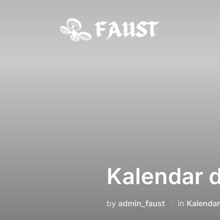
Skip
to
content
Kalendar d
by
admin_faust
in
Kalendar