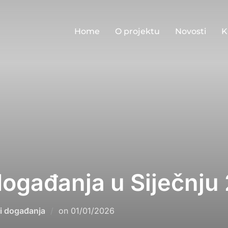
Home
O projektu
Novosti
K
ogađanja u Siječnju
Posted
i događanja
on
01/01/2026
on