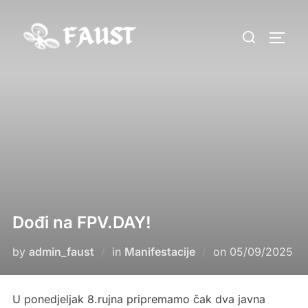
Skip
to
Search
TOGG
content
for:
Dođi na FPV.DAY!
Posted
by
admin_faust
in
Manifestacije
on
05/09/2025
on
U ponedjeljak 8.rujna pripremamo čak dva javna