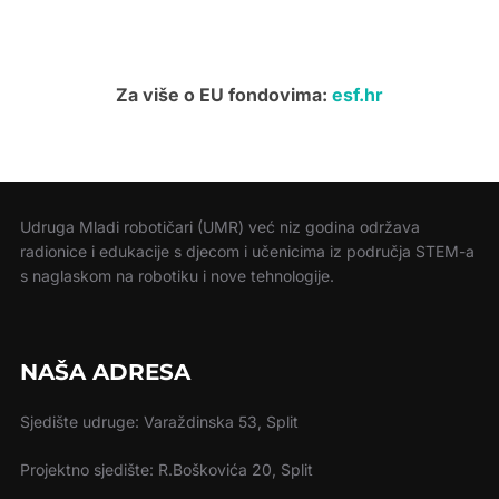
Za više o EU fondovima:
esf.hr
Udruga Mladi robotičari (UMR) već niz godina održava
radionice i edukacije s djecom i učenicima iz područja STEM-a
s naglaskom na robotiku i nove tehnologije.
NAŠA ADRESA
Sjedište udruge: Varaždinska 53, Split
Projektno sjedište: R.Boškovića 20, Split