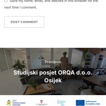
Save my name, email, and website in this browser for the
next time I comment.
Post
navigation
Previous
Previous
Studijski posjet ORQA d.o.o.
Osijek