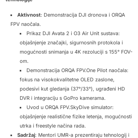
Aktivnost
: Demonstracija DJI dronova i ORQA
FPV naočala.
Prikaz DJI Avata 2 i O3 Air Unit sustava:
objašnjenje značajki, sigurnosnih protokola i
mogućnosti snimanja u 4K rezoluciji s 155° FOV-
om.
Demonstracija ORQA FPV.One Pilot naočala:
fokus na visokokvalitetne OLED zaslone,
podesivi kut gledanja (37°/33°), ugrađeni HD
DVR i integraciju s GoPro kamerama.
Uvod u ORQA FPV.SkyDive simulator:
objašnjenje realistične fizike letenja, mogućnosti
utrka i freestyle načina rada.
Sadržaj
: Mentori UMR-a prezentiraju tehnologij i