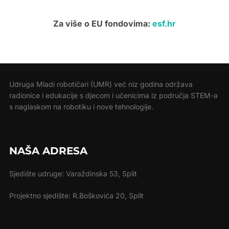
Za više o EU fondovima:
esf.hr
Udruga Mladi robotičari (UMR) već niz godina održava
radionice i edukacije s djecom i učenicima iz područja STEM-a
s naglaskom na robotiku i nove tehnologije.
NAŠA ADRESA
Sjedište udruge: Varaždinska 53, Split
Projektno sjedište: R.Boškovića 20, Split