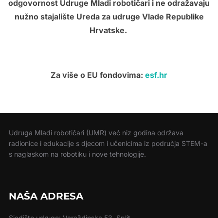
odgovornost Udruge Mladi robotičari i ne odražavaju
nužno stajalište Ureda za udruge Vlade Republike
Hrvatske.
Za više o EU fondovima:
esf.hr
Udruga Mladi robotičari (UMR) već niz godina održava
radionice i edukacije s djecom i učenicima iz područja STEM-a
s naglaskom na robotiku i nove tehnologije.
NAŠA ADRESA
Sjedište udruge: Varaždinska 53, Split